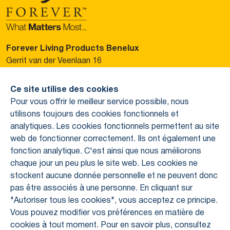
Forever Living Products Benelux
Gerrit van der Veenlaan 16
3743 DN Baarn, Pays-Bas
Ce site utilise des cookies
Veuillez contacter votre personne de contact. Ou
Pour vous offrir le meilleur service possible, nous
contactez-nous via :
utilisons toujours des cookies fonctionnels et
Tél : +31 88 646 0200
analytiques. Les cookies fonctionnels permettent au site
support@foreverliving.nl
web de fonctionner correctement. Ils ont également une
fonction analytique. C'est ainsi que nous améliorons
Autre
chaque jour un peu plus le site web. Les cookies ne
stockent aucune donnée personnelle et ne peuvent donc
Politique de confidentialité
pas être associés à une personne. En cliquant sur
Colophon
À propos de Forever
"Autoriser tous les cookies", vous acceptez ce principe.
Qui sommes-nous ?
Vous pouvez modifier vos préférences en matière de
Comment travaillons-nous ?
cookies à tout moment. Pour en savoir plus, consultez