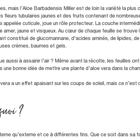
 mais l’Aloe Barbadensis Miller est de loin la variété la plus 
es fleurs tubulaires jaunes et des fruits contenant de nombreu
appelée cuticule, joue un rôle protecteur. La couche intermédiai
ide amer, jaune et visqueux. Au cœur de chaque feuille se trouve 
nt constitué de glucomannane, d'acides aminés, de lipides, de 
reuses crèmes, baumes et gels.
e aussi à assainir l’air ? Même avant la récolte, les feuilles ont
urs une bonne idée de mettre une plante d’aloe vera dans la cha
vera a un effet apaisant sur les coups de soleil, mais ce n’est q
 quoi ?
nterne qu’externe et ce à différentes fins. Que ce soit dans sa 