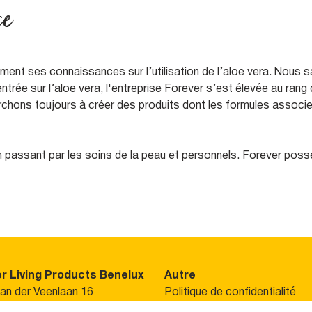
ce
ement ses connaissances sur l’utilisation de l’aloe vera. Nous
ntrée sur l’aloe vera, l'entreprise Forever s’est élevée au ran
chons toujours à créer des produits dont les formules associen
assant par les soins de la peau et personnels. Forever possè
r Living Products Benelux
Autre
van der Veenlaan 16
Politique de confidentialité
N Baarn, Pays-Bas
Colophon