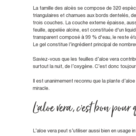
La famille des aloès se compose de 320 espèces,
triangulaires et charnues aux bords dentelés, d
trois couches. La couche externe épaisse, aussi 
feuille, appelée aloïne, est constituée d'un liqu
transparent composé à 99 % d'eau, le reste éta
Le gel constitue l’ingrédient principal de nomb
Saviez-vous que les feuilles d’aloe vera contribu
surtout la nuit, de l’oxygène. C’est donc toujo
Il est unanimement reconnu que la plante d’aloe 
miracle.
L’aloe vera, c’est bon pour
L’aloe vera peut s’utiliser aussi bien en usage i