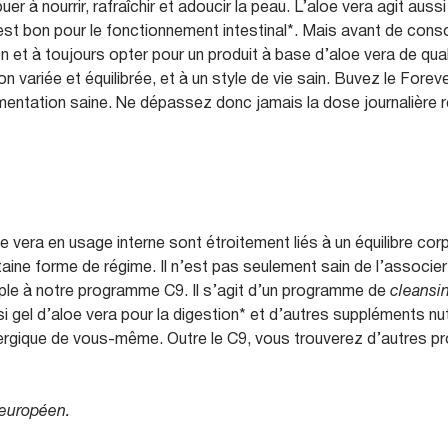
r à nourrir, rafraîchir et adoucir la peau. L’aloe vera agit aussi
 est bon pour le fonctionnement intestinal*. Mais avant de cons
ation et à toujours opter pour un produit à base d’aloe vera de q
on variée et équilibrée, et à un style de vie sain. Buvez le For
limentation saine. Ne dépassez donc jamais la dose journalièr
 vera en usage interne sont étroitement liés à un équilibre cor
taine forme de régime. Il n’est pas seulement sain de l’associer 
mple à notre programme C9. Il s’agit d’un programme de
cleansi
 gel d’aloe vera pour la digestion* et d’autres suppléments nutr
nergique de vous-même. Outre le C9, vous trouverez d’autres pr
 européen.