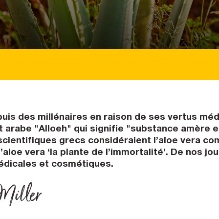
puis des millénaires en raison de ses vertus méd
 arabe "Alloeh" qui signifie "substance amère et 
 les scientifiques grecs considéraient l’aloe ver
aloe vera ‘la plante de l’immortalité’. De nos jour
édicales et cosmétiques.
Miller