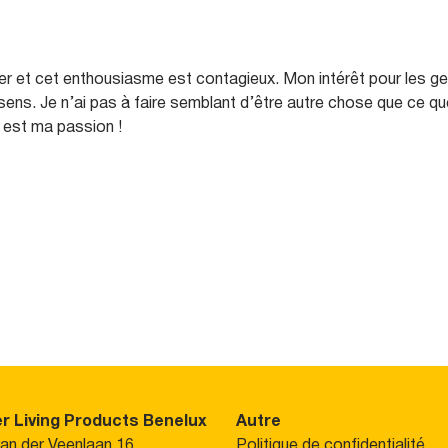
er et cet enthousiasme est contagieux. Mon intérêt pour les gen
ns. Je n’ai pas à faire semblant d’être autre chose que ce que 
r est ma passion !
r Living Products Benelux
Autre
van der Veenlaan 16
Politique de confidentialité