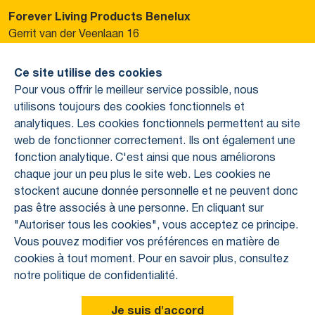
Forever Living Products Benelux
Gerrit van der Veenlaan 16
3743 DN Baarn, Pays-Bas
Ce site utilise des cookies
Veuillez contacter votre personne de contact. Ou
Pour vous offrir le meilleur service possible, nous
contactez-nous via :
utilisons toujours des cookies fonctionnels et
Tél : +31 88 646 0200
analytiques. Les cookies fonctionnels permettent au site
support@foreverliving.nl
web de fonctionner correctement. Ils ont également une
fonction analytique. C'est ainsi que nous améliorons
Autre
chaque jour un peu plus le site web. Les cookies ne
stockent aucune donnée personnelle et ne peuvent donc
Politique de confidentialité
pas être associés à une personne. En cliquant sur
Colophon
À propos de Forever
"Autoriser tous les cookies", vous acceptez ce principe.
Qui sommes-nous ?
Vous pouvez modifier vos préférences en matière de
Comment travaillons-nous ?
cookies à tout moment. Pour en savoir plus, consultez
Modèle d'affaires unique
notre politique de confidentialité.
Copyright 2026 © Forever Living Products Benelux
Notre assortiment
L’aloe vera